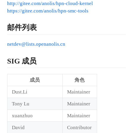
http://gitee.com/anolis/hpn-cloud-kernel
https://gitee.com/anolis/hpn-smc-tools
邮件列表
netdev@lists.openanolis.cn
SIG 成员
成员
角色
Dust.Li
Maintainer
Tony Lu
Maintainer
xuanzhuo
Maintainer
David
Contributor