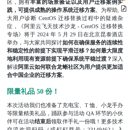
区，拥有
丰富的场景验证以及用户迁移案例实
践，可提供成熟的操作系统迁移方案
。为帮助广
大用户诊断 CentOS 迁移替换过程中的疑难杂
症，《阿里云飞天技术沙龙 - CentOS 迁移替换
专场》将于 2024 年 5 月 29 日在北京昆泰酒店
举办，与大家共同探讨
如何在确保服务的连续性
和稳定性的前提下实现平滑迁移？如何最大限度
地利用现有资源前提下确保系统平稳过渡？
深入
解读
阿里云如何联合龙蜥社区为用户提供更加适
合中国企业的迁移方案
。
限量礼品 50 份
！
本次活动我们也准备了充电宝、T 恤、小龙手办
等限量精美礼品，踊跃参与活动 QA 环节的小伙
伴可在活动
结束后
领取伴手礼一份哦！更多技术
交流欢迎扫码（或钉钉群号：23149462）入